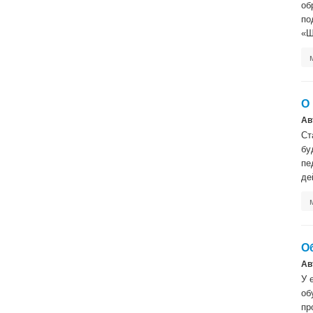
об
по
«Ш
О
Ав
Ст
бу
пе
де
О
Ав
У 
об
пр