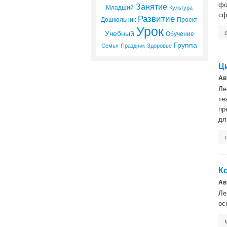
Занятие
фо
Младший
Культура
сф
Развитие
Проект
Дошкольник
Урок
Учебный
Обучение
Группа
Семья
Праздник
Здоровье
Ц
Ав
Ле
те
пр
дл
К
Ав
Ле
ос