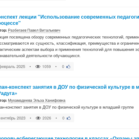
онспект лекции "Использование современных педагоги
роцессе"
тор:
Разбегаев Павел Витальевич
кция посвящена обзору современных педагогических технологий, приме
ссматриваются их сущность, классификация, преимущества и ограничен
актическим аспектам выбора и применения технологий для повышения э
знавательной деятельности обучающихся.
февраль 2025
•
•
1059
0
лан-конспект занятия в ДОУ по физической культуре в
Радуга»
тор:
Мухамадеева Эльза Ханифовна
ан-конспект занятия в ДОУ по физической культуре в младшей группе
сентябрь 2023
•
•
2026
0
доровьесберегающие технологии в классах «Охраны з