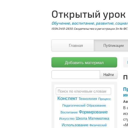
Открытый урок
Обучение, воспитание, развитие, социа
ISSN 2410-2830. Свидетельство о регистрации Эл № ФС7
Главная
Публикации
Добавить материал
Найти
П
П
и
Конспект
Технология
Процесс
Ав
Образование
Педагогический
В 
Формирование
Воспитание
ис
Школа
Математика
Искусство
ст
Использование
Физический
«М