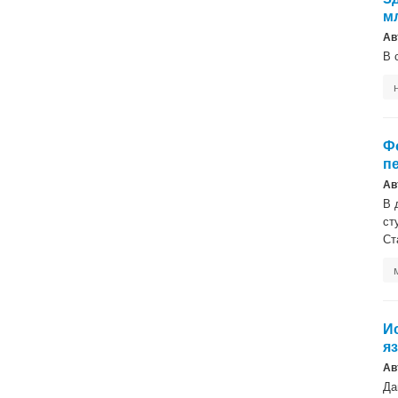
м
Ав
В 
Ф
п
Ав
В 
ст
Ст
И
я
Ав
Да