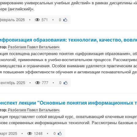
рмированию универсальных учебных действий» в рамках дисциплины «
ере (английский)».
февраль 2026
•
•
571
0
ифровизация образования: технологии, качество, вовл
тор:
Разбегаев Павел Витальевич
кция посвящена рассмотрению понятия «цифровизация образования», об
хнологий, применяемых в учебно-воспитательном процессе. Рассматрив
еимущества и ограничения. Особое внимание уделяется практическим а
я повышения эффективности обучения и активизации познавательной д
сентябрь 2025
•
•
777
0
онспект лекции "Основные понятия информационных т
тор:
Разбегаев Павел Витальевич
кция представляет собой вводный курс, охватывающий ключевые концеп
нове современных информационных технологий. Рассмотрены базовые о
март 2025
•
•
1248
0