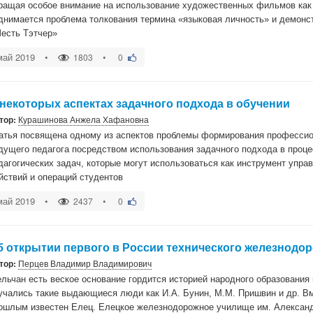
ращая особое внимание на использование художественных фильмов как 
днимается проблема толкования термина «языковая личность» и демонс
есть Тэтчер»
май 2019
•
•
1803
0
 некоторых аспектах задачного подхода в обучении
тор:
Курашинова Анжела Хафановна
атья посвящена одному из аспектов проблемы формирования профессио
дущего педагога посредством использования задачного подхода в проце
дагогических задач, которые могут использоваться как инструмент уп
йствий и операций студентов
май 2019
•
•
2437
0
б открытии первого в России технического железнодор
тор:
Перцев Владимир Владимирович
ельчан есть веское основание гордится историей народного образования 
учались такие выдающиеся люди как И.А. Бунин, М.М. Пришвин и др. Вм
ошлым известен Елец. Елецкое железнодорожное училище им. Александ