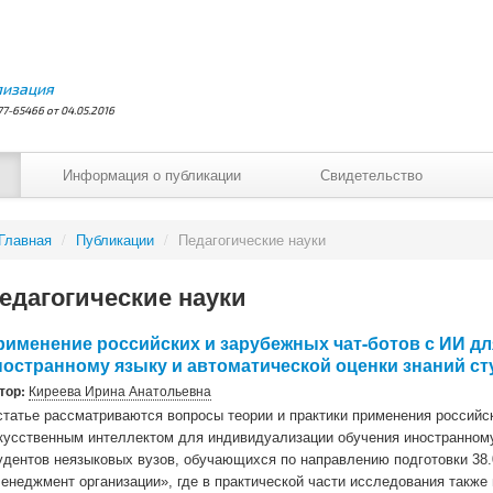
лизация
7-65466 от 04.05.2016
Информация о публикации
Свидетельство
Главная
/
Публикации
/
Педагогические науки
едагогические науки
рименение российских и зарубежных чат-ботов с ИИ д
ностранному языку и автоматической оценки знаний с
тор:
Киреева Ирина Анатольевна
статье рассматриваются вопросы теории и практики применения российск
кусственным интеллектом для индивидуализации обучения иностранному
удентов неязыковых вузов, обучающихся по направлению подготовки 38
енеджмент организации», где в практической части исследования также