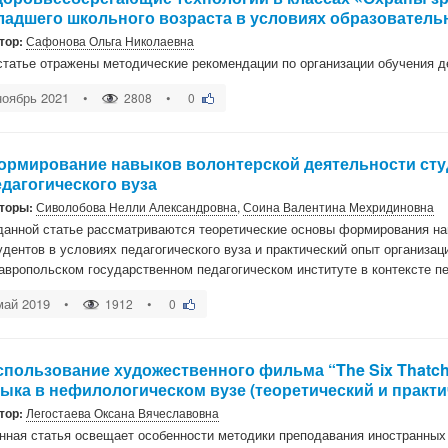
ладшего школьного возраста в условиях образователь
тор:
Сафонова Ольга Николаевна
статье отражены методические рекомендации по организации обучения 
ноябрь 2021
•
•
2808
0
ормирование навыков волонтерской деятельности сту
едагогического вуза
торы:
Сиволобова Нелли Александровна
,
Соина Валентина Мехридиновна
данной статье рассматриваются теоретические основы формирования на
удентов в условиях педагогического вуза и практический опыт организац
авропольском государственном педагогическом институте в контексте п
май 2019
•
•
1912
0
спользование художественного фильма “The Six Thatch
зыка в нефилологическом вузе (теоретический и практи
тор:
Легостаева Оксана Вячеславовна
нная статья освещает особенности методики преподавания иностранных