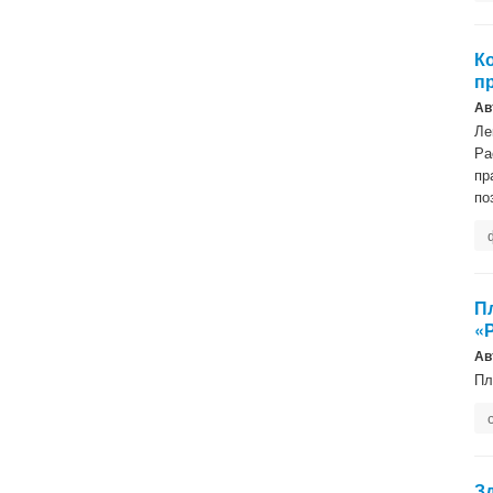
К
п
Ав
Ле
Ра
пр
по
П
«
Ав
Пл
З