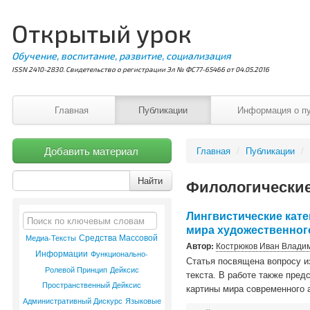
Открытый урок
Обучение, воспитание, развитие, социализация
ISSN 2410-2830. Свидетельство о регистрации Эл № ФС77-65466 от 04.05.2016
Главная
Публикации
Информация о п
Добавить материал
Главная
/
Публикации
/
Найти
Филологические
Лингвистические кате
мира художественног
Средства Массовой
Медиа-Тексты
Автор:
Кострюков Иван Влади
Информации
Функционально-
Статья посвящена вопросу из
Ролевой Принцип
Дейксис
текста. В работе также пре
Пространственный Дейксис
картины мира современного 
Административный Дискурс
Языковые