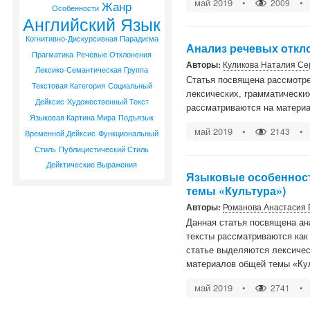
май 2019
•
•
2009
Жанр
Особенности
Английский Язык
Когнитивно-Дискурсивная Парадигма
Анализ речевых откл
Прагматика
Речевые Отклонения
Авторы:
Куликова Наталия Се
Лексико-Семантическая Группа
Статья посвящена рассмотре
Текстовая Категория
Социальный
лексических, грамматически
Дейксис
Художественный Текст
рассматриваются на материа
Языковая Картина Мира
Подъязык
май 2019
•
•
2143
Временной Дейксис
Функциональный
Стиль
Публицистический Стиль
Дейктические Выражения
Языковые особенност
темы «Культура»)
Авторы:
Романова Анастасия
Данная статья посвящена ан
тексты рассматриваются как
статье выделяются лексичес
материалов общей темы «Ку
май 2019
•
•
2741