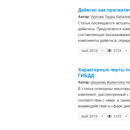
Дейксис как прагмат
Автор:
Урусова Лаура Хабало
Статья посвящается актуаль
дейксиса. Предлагается ком
составляющая высказывания 
компоненты дейксиса; опред
май 2019
•
•
3724
Характерные черты п
ГИБДД
Автор:
Шашкова Валентина Н
В статье освещены некоторы
компонент, рассмотренный с 
соответствии с ними, а так
взаимодействие в сфере де
май 2019
•
•
1433