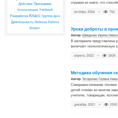
отрывки из книги, что спосо
Программа
Действие
Учебный
Использование
октябрь 2024
•
762
Класс
Группа
Разработка
Дитя
Деятельность
Ребенок
Работа
Возраст
Уроки доброты в про
Автор:
Швиденко Ирина Никол
В материале представлена ра
включает технологическую к
апрель 2022
•
2826
Методика обучения с
Автор:
Титаренко Галина Ник
Совершенствование техники 
детей чтению во многом зав
учителю, товарищам, коллек
декабрь 2021
•
2392