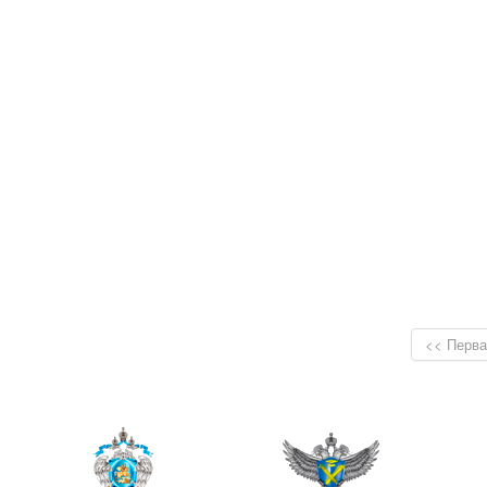
<< Перва