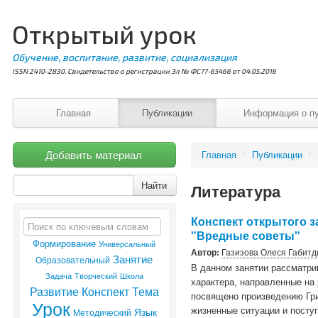
Открытый урок
Обучение, воспитание, развитие, социализация
ISSN 2410-2830. Свидетельство о регистрации Эл № ФС77-65466 от 04.05.2016
Главная
Публикации
Информация о п
Добавить материал
Главная
/
Публикации
/
Найти
Литература
Конспект открытого з
"Вредные советы"
Формирование
Универсальный
Автор:
Газизова Олеся Габит
Занятие
Образовательный
В данном занятии рассматри
Задача
Творческий
Школа
характера, направленные на 
Развитие
Конспект
Тема
посвящено произведению Гри
Урок
Язык
жизненные ситуации и посту
Методический