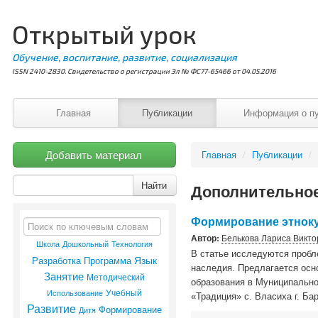
Открытый урок
Обучение, воспитание, развитие, социализация
ISSN 2410-2830. Свидетельство о регистрации Эл № ФС77-65466 от 04.05.2016
Главная
Публикации
Информация о п
Добавить материал
Главная
/
Публикации
/
Найти
Дополнительное
Формирование этноку
Автор:
Белькова Лариса Викто
Школа
Технология
Дошкольный
В статье исследуются пробл
Язык
Программа
Разработка
наследия. Предлагается осн
Занятие
Методический
образования в Муниципальн
Учебный
Использование
«Традиция» с. Власиха г. Ба
Развитие
Формирование
Дитя