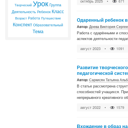
Урок
октябрь 2025
•
671
Группа
Творческий
Класс
Деятельность
Ребенок
Работа
Возраст
Путешествие
Одаренный ребенок в
Конспект
Образовательный
Автор:
Доева Виктория Серге
Тема
Работа c oдapёнными и cпoc
acпeктoв дeятeльнocти пeдaг
август 2023
•
1091
Развитие творческог
педагогической сист
Автор:
Саркисян Татьяна Аль
В статье рассмотрена структ
способностей учащихся. При
непрерывного креативного о
август 2022
•
1579
Вхождение в образ на